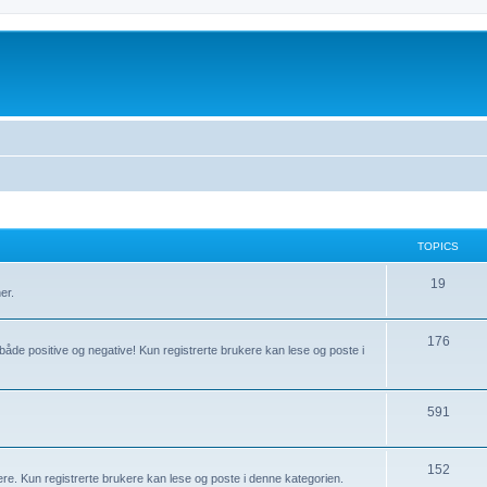
TOPICS
T
19
er.
o
p
T
176
 både positive og negative! Kun registrerte brukere kan lese og poste i
i
o
c
p
T
591
s
i
o
c
p
T
152
re. Kun registrerte brukere kan lese og poste i denne kategorien.
s