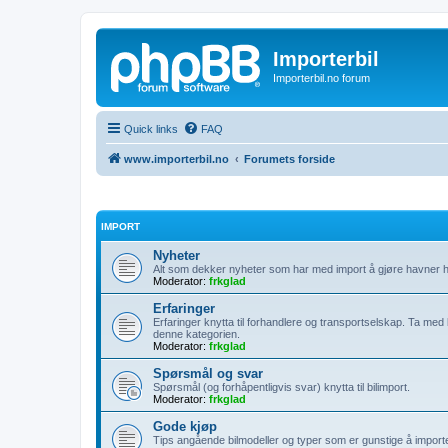
Importerbil
Importerbil.no forum
Quick links
FAQ
www.importerbil.no
Forumets forside
IMPORT
Nyheter
Alt som dekker nyheter som har med import å gjøre havner h
Moderator:
frkglad
Erfaringer
Erfaringer knytta til forhandlere og transportselskap. Ta med
denne kategorien.
Moderator:
frkglad
Spørsmål og svar
Spørsmål (og forhåpentligvis svar) knytta til bilimport.
Moderator:
frkglad
Gode kjøp
Tips angående bilmodeller og typer som er gunstige å importe