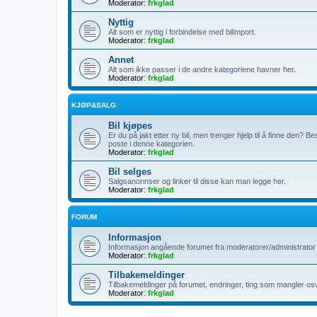
Moderator:
frkglad
Nyttig
Alt som er nyttig i forbindelse med bilimport.
Moderator:
frkglad
Annet
Alt som ikke passer i de andre kategoriene havner her.
Moderator:
frkglad
KJØP&SALG
Bil kjøpes
Er du på jakt etter ny bil, men trenger hjelp til å finne den? B
poste i denne kategorien.
Moderator:
frkglad
Bil selges
Salgsanonnser og linker til disse kan man legge her.
Moderator:
frkglad
FORUM
Informasjon
Informasjon angående forumet fra moderatorer/administrator b
Moderator:
frkglad
Tilbakemeldinger
Tilbakemeldinger på forumet, endringer, ting som mangler os
Moderator:
frkglad