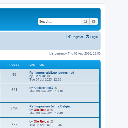
Search
Advanced search
Register
Login
It is currently Thu 06 Aug 2026, 23:03
POSTS
LAST POST
L
Re: Importerbil.no legges ned
P
49
a
V
by
EliseBaki
s
i
Tue 04 Jul 2023, 12:28
o
t
e
p
w
L
V
by
Kobbeltvedt67
s
P
361
o
t
a
i
Mon 08 Jun 2026, 18:16
s
h
s
e
t
t
e
o
t
w
l
p
t
a
s
s
o
h
L
Re: Importere bil fra Belgia.
t
P
2798
s
e
a
V
by
Ole Reidar
e
t
t
l
s
i
Mon 08 Jun 2026, 12:40
s
a
o
t
e
t
t
s
p
w
p
L
V
by
Ole Reidar
e
s
P
355
o
t
o
a
i
Tue 05 Apr 2022, 10:36
s
s
h
s