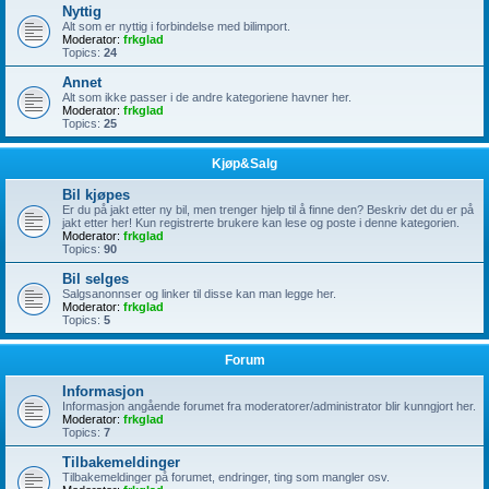
Nyttig
Alt som er nyttig i forbindelse med bilimport.
Moderator:
frkglad
Topics:
24
Annet
Alt som ikke passer i de andre kategoriene havner her.
Moderator:
frkglad
Topics:
25
Kjøp&Salg
Bil kjøpes
Er du på jakt etter ny bil, men trenger hjelp til å finne den? Beskriv det du er på
jakt etter her! Kun registrerte brukere kan lese og poste i denne kategorien.
Moderator:
frkglad
Topics:
90
Bil selges
Salgsanonnser og linker til disse kan man legge her.
Moderator:
frkglad
Topics:
5
Forum
Informasjon
Informasjon angående forumet fra moderatorer/administrator blir kunngjort her.
Moderator:
frkglad
Topics:
7
Tilbakemeldinger
Tilbakemeldinger på forumet, endringer, ting som mangler osv.