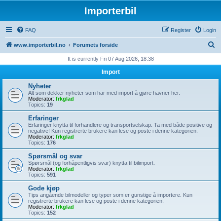
Importerbil
FAQ
Register
Login
S
www.importerbil.no
Forumets forside
e
It is currently Fri 07 Aug 2026, 18:38
a
Import
r
Nyheter
c
Alt som dekker nyheter som har med import å gjøre havner her.
Moderator:
frkglad
h
Topics:
19
Erfaringer
Erfaringer knytta til forhandlere og transportselskap. Ta med både positive og
negative! Kun registrerte brukere kan lese og poste i denne kategorien.
Moderator:
frkglad
Topics:
176
Spørsmål og svar
Spørsmål (og forhåpentligvis svar) knytta til bilimport.
Moderator:
frkglad
Topics:
591
Gode kjøp
Tips angående bilmodeller og typer som er gunstige å importere. Kun
registrerte brukere kan lese og poste i denne kategorien.
Moderator:
frkglad
Topics:
152