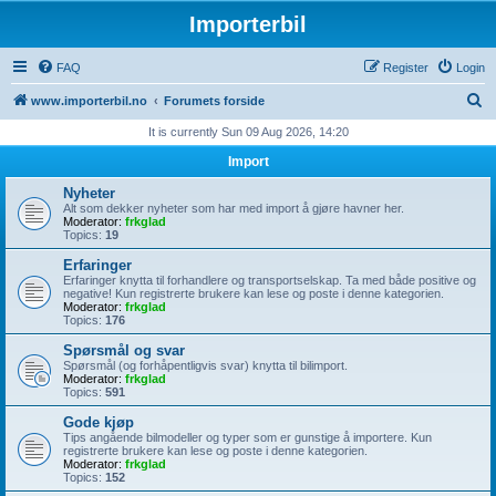
Importerbil
FAQ
Register
Login
S
www.importerbil.no
Forumets forside
e
It is currently Sun 09 Aug 2026, 14:20
a
Import
r
Nyheter
c
Alt som dekker nyheter som har med import å gjøre havner her.
Moderator:
frkglad
h
Topics:
19
Erfaringer
Erfaringer knytta til forhandlere og transportselskap. Ta med både positive og
negative! Kun registrerte brukere kan lese og poste i denne kategorien.
Moderator:
frkglad
Topics:
176
Spørsmål og svar
Spørsmål (og forhåpentligvis svar) knytta til bilimport.
Moderator:
frkglad
Topics:
591
Gode kjøp
Tips angående bilmodeller og typer som er gunstige å importere. Kun
registrerte brukere kan lese og poste i denne kategorien.
Moderator:
frkglad
Topics:
152