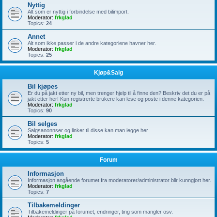
Nyttig
Alt som er nyttig i forbindelse med bilimport.
Moderator:
frkglad
Topics:
24
Annet
Alt som ikke passer i de andre kategoriene havner her.
Moderator:
frkglad
Topics:
25
Kjøp&Salg
Bil kjøpes
Er du på jakt etter ny bil, men trenger hjelp til å finne den? Beskriv det du er på
jakt etter her! Kun registrerte brukere kan lese og poste i denne kategorien.
Moderator:
frkglad
Topics:
90
Bil selges
Salgsanonnser og linker til disse kan man legge her.
Moderator:
frkglad
Topics:
5
Forum
Informasjon
Informasjon angående forumet fra moderatorer/administrator blir kunngjort her.
Moderator:
frkglad
Topics:
7
Tilbakemeldinger
Tilbakemeldinger på forumet, endringer, ting som mangler osv.