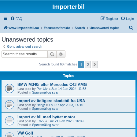
Importerbil
FAQ
Register
Login
S
www.importerbil.no
Forumets forside
Search
Unanswered topics
e
Unanswered topics
a
Go to advanced search
r
Search
Advanced search
c
1
2
Next
Search found 60 matches
h
Topics
BMW M340i eller Mercedes C43 AMG
Last post by
Per Ulv
«
Sun 14 Jan 2024, 11:58
Posted in
Spørsmål og svar
Import av tidligere skadebil fra USA
Last post by
Benjy
«
Thu 27 Apr 2023, 14:10
Posted in
Spørsmål og svar
Import av bil med byttet motor
Last post by
Ed22
«
Tue 21 Feb 2023, 16:09
Posted in
Spørsmål og svar
VW Golf