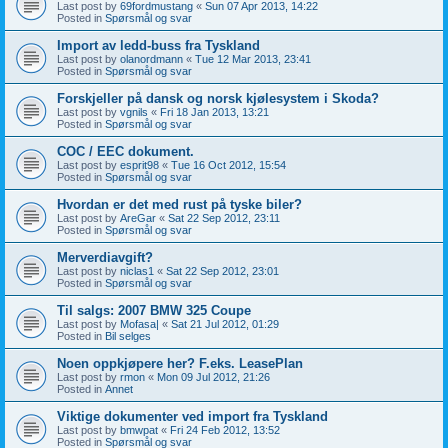
Last post by
69fordmustang
«
Sun 07 Apr 2013, 14:22
Posted in
Spørsmål og svar
Import av ledd-buss fra Tyskland
Last post by
olanordmann
«
Tue 12 Mar 2013, 23:41
Posted in
Spørsmål og svar
Forskjeller på dansk og norsk kjølesystem i Skoda?
Last post by
vgnils
«
Fri 18 Jan 2013, 13:21
Posted in
Spørsmål og svar
COC / EEC dokument.
Last post by
esprit98
«
Tue 16 Oct 2012, 15:54
Posted in
Spørsmål og svar
Hvordan er det med rust på tyske biler?
Last post by
AreGar
«
Sat 22 Sep 2012, 23:11
Posted in
Spørsmål og svar
Merverdiavgift?
Last post by
niclas1
«
Sat 22 Sep 2012, 23:01
Posted in
Spørsmål og svar
Til salgs: 2007 BMW 325 Coupe
Last post by
Mofasa|
«
Sat 21 Jul 2012, 01:29
Posted in
Bil selges
Noen oppkjøpere her? F.eks. LeasePlan
Last post by
rmon
«
Mon 09 Jul 2012, 21:26
Posted in
Annet
Viktige dokumenter ved import fra Tyskland
Last post by
bmwpat
«
Fri 24 Feb 2012, 13:52
Posted in
Spørsmål og svar