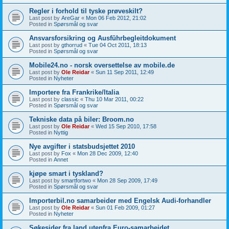
Regler i forhold til tyske prøveskilt?
Last post by
AreGar
«
Mon 06 Feb 2012, 21:02
Posted in
Spørsmål og svar
Ansvarsforsikring og Ausführbegleitdokument
Last post by
gthorrud
«
Tue 04 Oct 2011, 18:13
Posted in
Spørsmål og svar
Mobile24.no - norsk oversettelse av mobile.de
Last post by
Ole Reidar
«
Sun 11 Sep 2011, 12:49
Posted in
Nyheter
Importere fra Frankrike/Italia
Last post by
classic
«
Thu 10 Mar 2011, 00:22
Posted in
Spørsmål og svar
Tekniske data på biler: Broom.no
Last post by
Ole Reidar
«
Wed 15 Sep 2010, 17:58
Posted in
Nyttig
Nye avgifter i statsbudsjettet 2010
Last post by
Fox
«
Mon 28 Dec 2009, 12:40
Posted in
Annet
kjøpe smart i tyskland?
Last post by
smartfortwo
«
Mon 28 Sep 2009, 17:49
Posted in
Spørsmål og svar
Importerbil.no samarbeider med Engelsk Audi-forhandler
Last post by
Ole Reidar
«
Sun 01 Feb 2009, 01:27
Posted in
Nyheter
Søkesider fra land utenfra Euro-samarbeidet