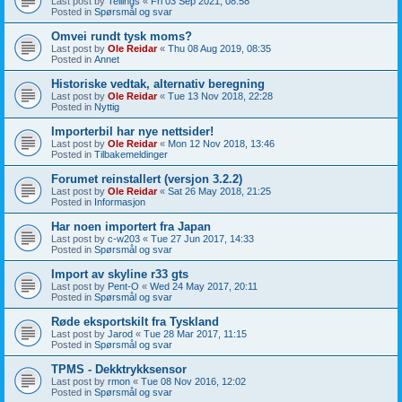
Last post by
Tellings
«
Fri 03 Sep 2021, 08:58
Posted in
Spørsmål og svar
Omvei rundt tysk moms?
Last post by
Ole Reidar
«
Thu 08 Aug 2019, 08:35
Posted in
Annet
Historiske vedtak, alternativ beregning
Last post by
Ole Reidar
«
Tue 13 Nov 2018, 22:28
Posted in
Nyttig
Importerbil har nye nettsider!
Last post by
Ole Reidar
«
Mon 12 Nov 2018, 13:46
Posted in
Tilbakemeldinger
Forumet reinstallert (versjon 3.2.2)
Last post by
Ole Reidar
«
Sat 26 May 2018, 21:25
Posted in
Informasjon
Har noen importert fra Japan
Last post by
c-w203
«
Tue 27 Jun 2017, 14:33
Posted in
Spørsmål og svar
Import av skyline r33 gts
Last post by
Pent-O
«
Wed 24 May 2017, 20:11
Posted in
Spørsmål og svar
Røde eksportskilt fra Tyskland
Last post by
Jarod
«
Tue 28 Mar 2017, 11:15
Posted in
Spørsmål og svar
TPMS - Dekktrykksensor
Last post by
rmon
«
Tue 08 Nov 2016, 12:02
Posted in
Spørsmål og svar