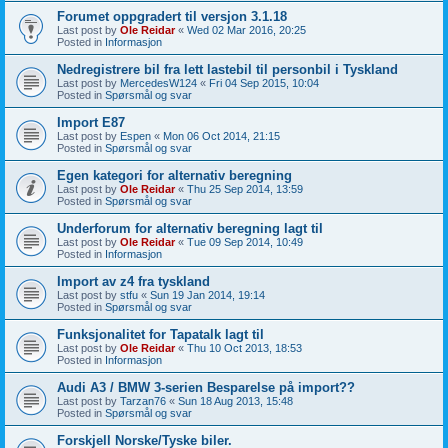
Forumet oppgradert til versjon 3.1.18
Last post by
Ole Reidar
«
Wed 02 Mar 2016, 20:25
Posted in
Informasjon
Nedregistrere bil fra lett lastebil til personbil i Tyskland
Last post by
MercedesW124
«
Fri 04 Sep 2015, 10:04
Posted in
Spørsmål og svar
Import E87
Last post by
Espen
«
Mon 06 Oct 2014, 21:15
Posted in
Spørsmål og svar
Egen kategori for alternativ beregning
Last post by
Ole Reidar
«
Thu 25 Sep 2014, 13:59
Posted in
Spørsmål og svar
Underforum for alternativ beregning lagt til
Last post by
Ole Reidar
«
Tue 09 Sep 2014, 10:49
Posted in
Informasjon
Import av z4 fra tyskland
Last post by
stfu
«
Sun 19 Jan 2014, 19:14
Posted in
Spørsmål og svar
Funksjonalitet for Tapatalk lagt til
Last post by
Ole Reidar
«
Thu 10 Oct 2013, 18:53
Posted in
Informasjon
Audi A3 / BMW 3-serien Besparelse på import??
Last post by
Tarzan76
«
Sun 18 Aug 2013, 15:48
Posted in
Spørsmål og svar
Forskjell Norske/Tyske biler.