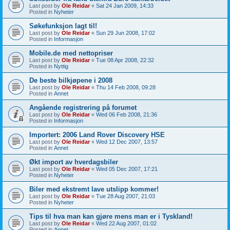
Last post by
Ole Reidar
«
Sat 24 Jan 2009, 14:33
Posted in
Nyheter
Søkefunksjon lagt til!
Last post by
Ole Reidar
«
Sun 29 Jun 2008, 17:02
Posted in
Informasjon
Mobile.de med nettopriser
Last post by
Ole Reidar
«
Tue 08 Apr 2008, 22:32
Posted in
Nyttig
De beste bilkjøpene i 2008
Last post by
Ole Reidar
«
Thu 14 Feb 2008, 09:28
Posted in
Annet
Angående registrering på forumet
Last post by
Ole Reidar
«
Wed 06 Feb 2008, 21:36
Posted in
Informasjon
Importert: 2006 Land Rover Discovery HSE
Last post by
Ole Reidar
«
Wed 12 Dec 2007, 13:57
Posted in
Annet
Økt import av hverdagsbiler
Last post by
Ole Reidar
«
Wed 05 Dec 2007, 17:21
Posted in
Nyheter
Biler med ekstremt lave utslipp kommer!
Last post by
Ole Reidar
«
Tue 28 Aug 2007, 21:03
Posted in
Nyheter
Tips til hva man kan gjøre mens man er i Tyskland!
Last post by
Ole Reidar
«
Wed 22 Aug 2007, 01:02
Posted in
Annet