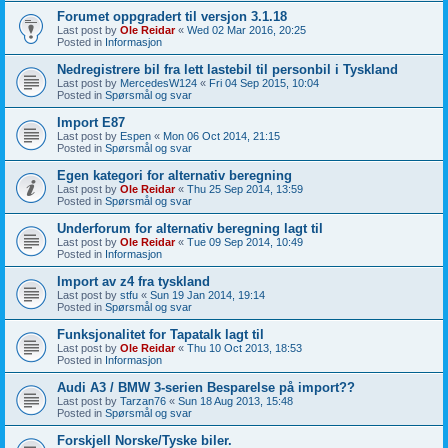
Forumet oppgradert til versjon 3.1.18
Last post by
Ole Reidar
«
Wed 02 Mar 2016, 20:25
Posted in
Informasjon
Nedregistrere bil fra lett lastebil til personbil i Tyskland
Last post by
MercedesW124
«
Fri 04 Sep 2015, 10:04
Posted in
Spørsmål og svar
Import E87
Last post by
Espen
«
Mon 06 Oct 2014, 21:15
Posted in
Spørsmål og svar
Egen kategori for alternativ beregning
Last post by
Ole Reidar
«
Thu 25 Sep 2014, 13:59
Posted in
Spørsmål og svar
Underforum for alternativ beregning lagt til
Last post by
Ole Reidar
«
Tue 09 Sep 2014, 10:49
Posted in
Informasjon
Import av z4 fra tyskland
Last post by
stfu
«
Sun 19 Jan 2014, 19:14
Posted in
Spørsmål og svar
Funksjonalitet for Tapatalk lagt til
Last post by
Ole Reidar
«
Thu 10 Oct 2013, 18:53
Posted in
Informasjon
Audi A3 / BMW 3-serien Besparelse på import??
Last post by
Tarzan76
«
Sun 18 Aug 2013, 15:48
Posted in
Spørsmål og svar
Forskjell Norske/Tyske biler.