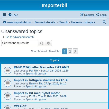
Importerbil
FAQ
Register
Login
S
www.importerbil.no
Forumets forside
Search
Unanswered topics
e
Unanswered topics
a
Go to advanced search
r
Search
Advanced search
c
1
2
Next
Search found 60 matches
h
Topics
BMW M340i eller Mercedes C43 AMG
Last post by
Per Ulv
«
Sun 14 Jan 2024, 11:58
Posted in
Spørsmål og svar
Import av tidligere skadebil fra USA
Last post by
Benjy
«
Thu 27 Apr 2023, 14:10
Posted in
Spørsmål og svar
Import av bil med byttet motor
Last post by
Ed22
«
Tue 21 Feb 2023, 16:09
Posted in
Spørsmål og svar
VW Golf