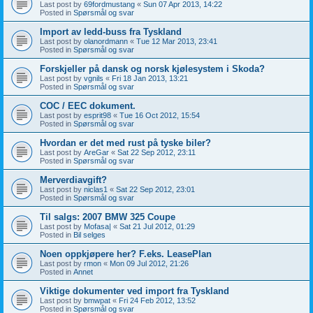
Last post by
69fordmustang
«
Sun 07 Apr 2013, 14:22
Posted in
Spørsmål og svar
Import av ledd-buss fra Tyskland
Last post by
olanordmann
«
Tue 12 Mar 2013, 23:41
Posted in
Spørsmål og svar
Forskjeller på dansk og norsk kjølesystem i Skoda?
Last post by
vgnils
«
Fri 18 Jan 2013, 13:21
Posted in
Spørsmål og svar
COC / EEC dokument.
Last post by
esprit98
«
Tue 16 Oct 2012, 15:54
Posted in
Spørsmål og svar
Hvordan er det med rust på tyske biler?
Last post by
AreGar
«
Sat 22 Sep 2012, 23:11
Posted in
Spørsmål og svar
Merverdiavgift?
Last post by
niclas1
«
Sat 22 Sep 2012, 23:01
Posted in
Spørsmål og svar
Til salgs: 2007 BMW 325 Coupe
Last post by
Mofasa|
«
Sat 21 Jul 2012, 01:29
Posted in
Bil selges
Noen oppkjøpere her? F.eks. LeasePlan
Last post by
rmon
«
Mon 09 Jul 2012, 21:26
Posted in
Annet
Viktige dokumenter ved import fra Tyskland
Last post by
bmwpat
«
Fri 24 Feb 2012, 13:52
Posted in
Spørsmål og svar