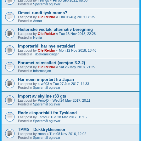
Last post by
Tellings
«
Fri 03 Sep 2021, 08:58
Posted in
Spørsmål og svar
Omvei rundt tysk moms?
Last post by
Ole Reidar
«
Thu 08 Aug 2019, 08:35
Posted in
Annet
Historiske vedtak, alternativ beregning
Last post by
Ole Reidar
«
Tue 13 Nov 2018, 22:28
Posted in
Nyttig
Importerbil har nye nettsider!
Last post by
Ole Reidar
«
Mon 12 Nov 2018, 13:46
Posted in
Tilbakemeldinger
Forumet reinstallert (versjon 3.2.2)
Last post by
Ole Reidar
«
Sat 26 May 2018, 21:25
Posted in
Informasjon
Har noen importert fra Japan
Last post by
c-w203
«
Tue 27 Jun 2017, 14:33
Posted in
Spørsmål og svar
Import av skyline r33 gts
Last post by
Pent-O
«
Wed 24 May 2017, 20:11
Posted in
Spørsmål og svar
Røde eksportskilt fra Tyskland
Last post by
Jarod
«
Tue 28 Mar 2017, 11:15
Posted in
Spørsmål og svar
TPMS - Dekktrykksensor
Last post by
rmon
«
Tue 08 Nov 2016, 12:02
Posted in
Spørsmål og svar