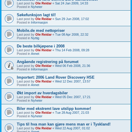
Last post by
Ole Reidar
«
Sat 24 Jan 2009, 14:33
Posted in
Nyheter
Søkefunksjon lagt til!
Last post by
Ole Reidar
«
Sun 29 Jun 2008, 17:02
Posted in
Informasjon
Mobile.de med nettopriser
Last post by
Ole Reidar
«
Tue 08 Apr 2008, 22:32
Posted in
Nyttig
De beste bilkjøpene i 2008
Last post by
Ole Reidar
«
Thu 14 Feb 2008, 09:28
Posted in
Annet
Angående registrering på forumet
Last post by
Ole Reidar
«
Wed 06 Feb 2008, 21:36
Posted in
Informasjon
Importert: 2006 Land Rover Discovery HSE
Last post by
Ole Reidar
«
Wed 12 Dec 2007, 13:57
Posted in
Annet
Økt import av hverdagsbiler
Last post by
Ole Reidar
«
Wed 05 Dec 2007, 17:21
Posted in
Nyheter
Biler med ekstremt lave utslipp kommer!
Last post by
Ole Reidar
«
Tue 28 Aug 2007, 21:03
Posted in
Nyheter
Tips til hva man kan gjøre mens man er i Tyskland!
Last post by
Ole Reidar
«
Wed 22 Aug 2007, 01:02
Posted in
Annet