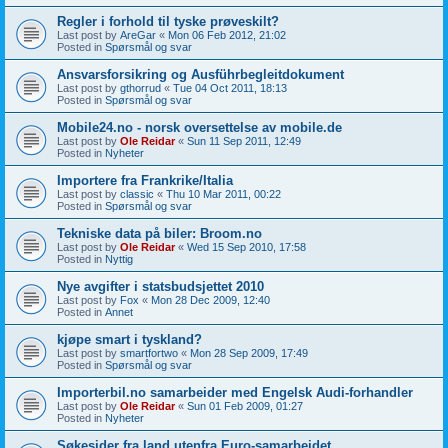
Regler i forhold til tyske prøveskilt?
Last post by
AreGar
«
Mon 06 Feb 2012, 21:02
Posted in
Spørsmål og svar
Ansvarsforsikring og Ausführbegleitdokument
Last post by
gthorrud
«
Tue 04 Oct 2011, 18:13
Posted in
Spørsmål og svar
Mobile24.no - norsk oversettelse av mobile.de
Last post by
Ole Reidar
«
Sun 11 Sep 2011, 12:49
Posted in
Nyheter
Importere fra Frankrike/Italia
Last post by
classic
«
Thu 10 Mar 2011, 00:22
Posted in
Spørsmål og svar
Tekniske data på biler: Broom.no
Last post by
Ole Reidar
«
Wed 15 Sep 2010, 17:58
Posted in
Nyttig
Nye avgifter i statsbudsjettet 2010
Last post by
Fox
«
Mon 28 Dec 2009, 12:40
Posted in
Annet
kjøpe smart i tyskland?
Last post by
smartfortwo
«
Mon 28 Sep 2009, 17:49
Posted in
Spørsmål og svar
Importerbil.no samarbeider med Engelsk Audi-forhandler
Last post by
Ole Reidar
«
Sun 01 Feb 2009, 01:27
Posted in
Nyheter
Søkesider fra land utenfra Euro-samarbeidet