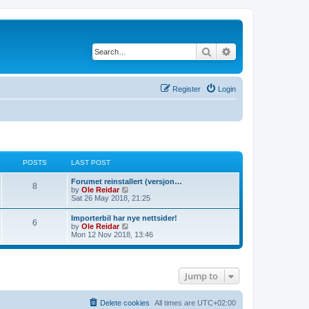
Search
Advanced search
Register
Login
POSTS
LAST POST
L
Forumet reinstallert (versjon…
P
8
a
V
by
Ole Reidar
s
i
Sat 26 May 2018, 21:25
o
t
e
p
w
L
Importerbil har nye nettsider!
s
P
6
o
t
a
V
by
Ole Reidar
s
h
s
i
Mon 12 Nov 2018, 13:46
t
t
e
o
t
e
l
p
w
a
s
s
o
t
t
s
h
e
Jump to
t
t
e
s
l
t
a
s
p
t
Delete cookies
All times are
UTC+02:00
o
e