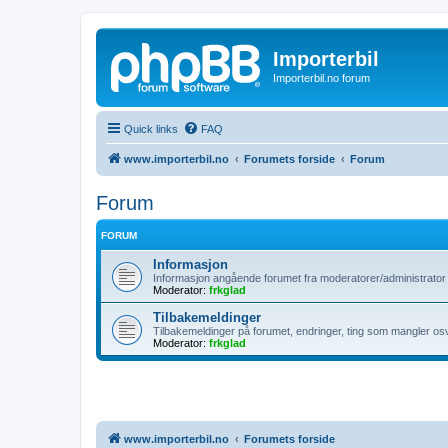
Importerbil
Importerbil.no forum
Quick links
FAQ
www.importerbil.no
Forumets forside
Forum
Forum
FORUM
Informasjon
Informasjon angående forumet fra moderatorer/administrator b
Moderator:
frkglad
Tilbakemeldinger
Tilbakemeldinger på forumet, endringer, ting som mangler os
Moderator:
frkglad
www.importerbil.no
Forumets forside