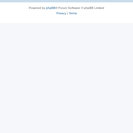
s
Powered by
phpBB
® Forum Software © phpBB Limited
Privacy
|
Terms