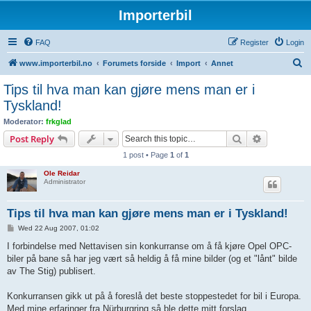
Importerbil
FAQ
Register
Login
S
www.importerbil.no
Forumets forside
Import
Annet
e
Tips til hva man kan gjøre mens man er i
a
Tyskland!
r
Moderator:
frkglad
c
Search
Advanced s
Post Reply
h
1 post • Page
1
of
1
Ole Reidar
Administrator
Tips til hva man kan gjøre mens man er i Tyskland!
P
Wed 22 Aug 2007, 01:02
o
s
I forbindelse med Nettavisen sin konkurranse om å få kjøre Opel OPC-
t
biler på bane så har jeg vært så heldig å få mine bilder (og et "lånt" bilde
av The Stig) publisert.
Konkurransen gikk ut på å foreslå det beste stoppestedet for bil i Europa.
Med mine erfaringer fra Nürburgring så ble dette mitt forslag.