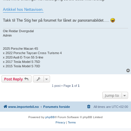
Artikkel hos Nettavisen.
Takk til The Stig her på forumet for lånet av panoramabildet.....
Ole Reidar Dvergsdal
Admin
2025 Porsche Macan 4S
x 2022 Porsche Taycan Cross Turismo 4
x 2020 Audi E-Tron 55 S-line
x 2017 Tesla Model S 75D
x 2015 Tesla Model S 70D
Post Reply
1 post • Page
1
of
1
Jump to
www.importerbil.no
Forumets forside
All times are
UTC+02:00
Powered by
phpBB
® Forum Software © phpBB Limited
Privacy
|
Terms