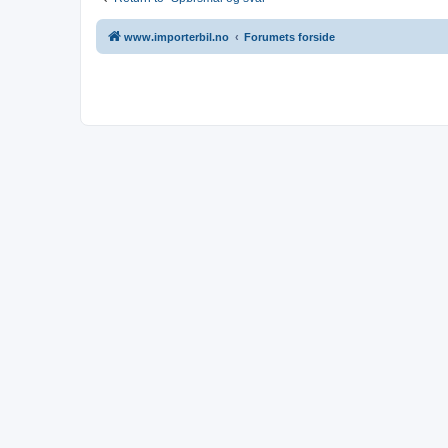
www.importerbil.no
Forumets forside