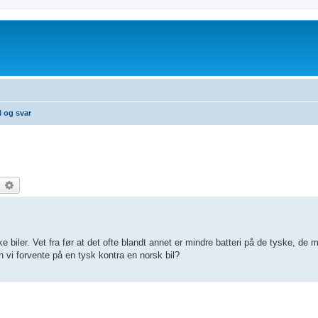
 og svar
earch
Advanced search
e biler. Vet fra før at det ofte blandt annet er mindre batteri på de tyske, de
 vi forvente på en tysk kontra en norsk bil?