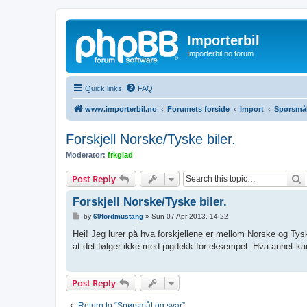
Importerbil
Importerbil.no forum
Quick links
FAQ
www.importerbil.no
Forumets forside
Import
Spørsmål
Forskjell Norske/Tyske biler.
Moderator:
frkglad
S
Post Reply
Forskjell Norske/Tyske biler.
P
by
69fordmustang
»
Sun 07 Apr 2013, 14:22
o
s
Hei! Jeg lurer på hva forskjellene er mellom Norske og Tysk
t
at det følger ikke med pigdekk for eksempel. Hva annet kan
Post Reply
Return to “Spørsmål og svar”