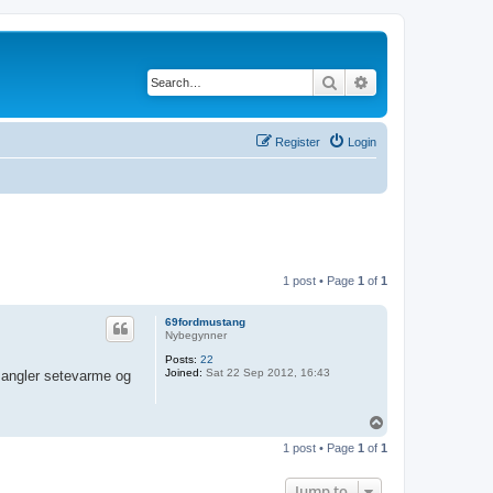
Search
Advanced search
Register
Login
1 post • Page
1
of
1
69fordmustang
Nybegynner
Posts:
22
Joined:
Sat 22 Sep 2012, 16:43
 mangler setevarme og
T
o
1 post • Page
1
of
1
p
Jump to