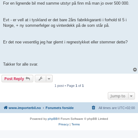
For en lignende bil med samme utstyr på finn må man jo over 500 000.
Evt - er vell at i tyskland er det bare 2års fabrikkgaranti i forhold til 5 i
Norge, + ny sommerfelger og vinterdekk på de som står på.
Er det noe vesentlig jeg har glemt i regnestykket eller stemmer dette?
Takker for alle svar.
Post Reply
1 post • Page
1
of
1
Jump to
www.importerbil.no
Forumets forside
All times are
UTC+02:00
Powered by
phpBB
® Forum Software © phpBB Limited
Privacy
|
Terms