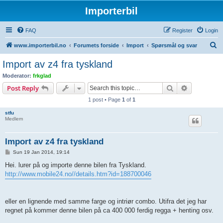
Importerbil
FAQ
Register
Login
S
www.importerbil.no
Forumets forside
Import
Spørsmål og svar
e
Import av z4 fra tyskland
a
Moderator:
frkglad
r
Search
Advanced s
Post Reply
c
1 post • Page
1
of
1
h
stfu
Medlem
Import av z4 fra tyskland
P
Sun 19 Jan 2014, 19:14
o
s
Hei. lurer på og importe denne bilen fra Tyskland.
t
http://www.mobile24.no//details.htm?id=188700046
eller en lignende med samme farge og intriør combo. Utifra det jeg har
regnet på kommer denne bilen på ca 400 000 ferdig regga + henting osv.