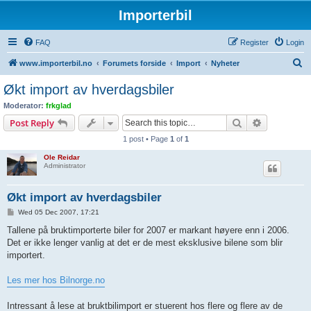
Importerbil
FAQ
Register
Login
S
www.importerbil.no
Forumets forside
Import
Nyheter
e
Økt import av hverdagsbiler
a
Moderator:
frkglad
r
Search
Advanced s
Post Reply
c
1 post • Page
1
of
1
h
Ole Reidar
Administrator
Økt import av hverdagsbiler
P
Wed 05 Dec 2007, 17:21
o
s
Tallene på bruktimporterte biler for 2007 er markant høyere enn i 2006.
t
Det er ikke lenger vanlig at det er de mest eksklusive bilene som blir
importert.
Les mer hos Bilnorge.no
Intressant å lese at bruktbilimport er stuerent hos flere og flere av de