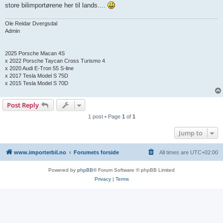
store bilimportørene her til lands....
Ole Reidar Dvergsdal
Admin
2025 Porsche Macan 4S
x 2022 Porsche Taycan Cross Turismo 4
x 2020 Audi E-Tron 55 S-line
x 2017 Tesla Model S 75D
x 2015 Tesla Model S 70D
Post Reply
1 post • Page
1
of
1
Jump to
www.importerbil.no
Forumets forside
All times are
UTC+02:00
Powered by
phpBB
® Forum Software © phpBB Limited
Privacy
|
Terms