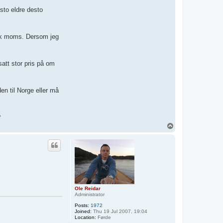
sto eldre desto
nsk moms. Dersom jeg
satt stor pris på om
n til Norge eller må
?
T
o
p
Ole Reidar
Administrator
Posts:
1972
Joined:
Thu 19 Jul 2007, 19:04
Location:
Førde