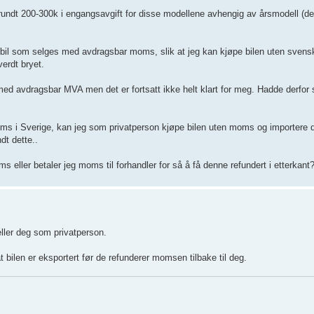
rundt 200-300k i engangsavgift for disse modellene avhengig av årsmodell (de
en bil som selges med avdragsbar moms, slik at jeg kan kjøpe bilen uten sve
verdt bryet.
 med avdragsbar MVA men det er fortsatt ikke helt klart for meg. Hadde derfor 
s i Sverige, kan jeg som privatperson kjøpe bilen uten moms og importere de
dt dette..
ms eller betaler jeg moms til forhandler for så å få denne refundert i etterkant
ller deg som privatperson.
t bilen er eksportert før de refunderer momsen tilbake til deg.