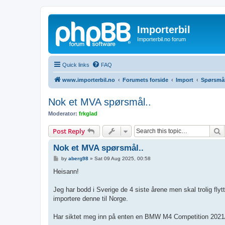
Importerbil
Importerbil.no forum
Quick links
FAQ
www.importerbil.no
Forumets forside
Import
Spørsmål
Nok et MVA spørsmål..
Moderator:
frkglad
S
Post Reply
Nok et MVA spørsmål..
P
by
aberg98
»
Sat 09 Aug 2025, 00:58
o
s
Heisann!
t
Jeg har bodd i Sverige de 4 siste årene men skal trolig flytt
importere denne til Norge.
Har siktet meg inn på enten en BMW M4 Competition 2021