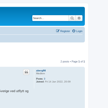
Search
Advanced search
Register
Login
2 posts • Page
1
of
1
aberg98
Medlem
Posts:
3
Joined:
Fri 14 Jan 2022, 20:09
Sverige ved utflytt og