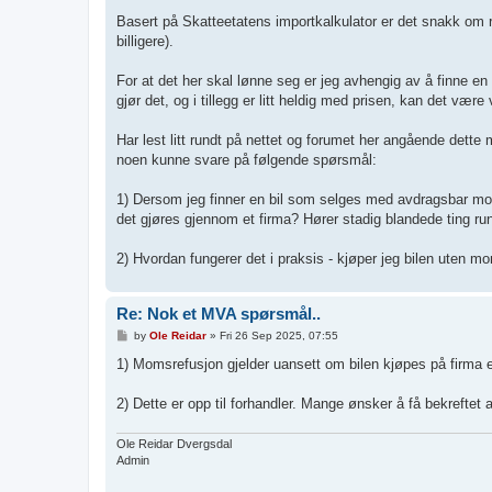
Basert på Skatteetatens importkalkulator er det snakk om 
billigere).
For at det her skal lønne seg er jeg avhengig av å finne 
gjør det, og i tillegg er litt heldig med prisen, kan det være 
Har lest litt rundt på nettet og forumet her angående dette
noen kunne svare på følgende spørsmål:
1) Dersom jeg finner en bil som selges med avdragsbar mom
det gjøres gjennom et firma? Hører stadig blandede ting run
2) Hvordan fungerer det i praksis - kjøper jeg bilen uten mo
Re: Nok et MVA spørsmål..
P
by
Ole Reidar
»
Fri 26 Sep 2025, 07:55
o
s
1) Momsrefusjon gjelder uansett om bilen kjøpes på firma e
t
2) Dette er opp til forhandler. Mange ønsker å få bekreftet a
Ole Reidar Dvergsdal
Admin