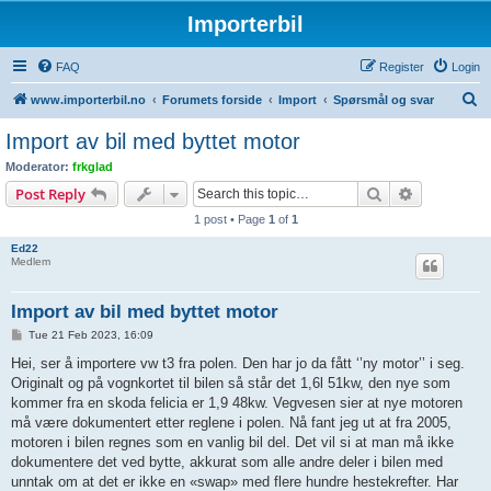
Importerbil
FAQ
Register
Login
S
www.importerbil.no
Forumets forside
Import
Spørsmål og svar
e
Import av bil med byttet motor
a
Moderator:
frkglad
r
Search
Advanced s
Post Reply
c
1 post • Page
1
of
1
h
Ed22
Medlem
Import av bil med byttet motor
P
Tue 21 Feb 2023, 16:09
o
s
Hei, ser å importere vw t3 fra polen. Den har jo da fått ‘’ny motor’’ i seg.
t
Originalt og på vognkortet til bilen så står det 1,6l 51kw, den nye som
kommer fra en skoda felicia er 1,9 48kw. Vegvesen sier at nye motoren
må være dokumentert etter reglene i polen. Nå fant jeg ut at fra 2005,
motoren i bilen regnes som en vanlig bil del. Det vil si at man må ikke
dokumentere det ved bytte, akkurat som alle andre deler i bilen med
unntak om at det er ikke en «swap» med flere hundre hestekrefter. Har