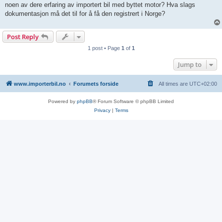
noen av dere erfaring av importert bil med byttet motor? Hva slags
dokumentasjon må det til for å få den registrert i Norge?
Post Reply
1 post • Page
1
of
1
Jump to
www.importerbil.no
Forumets forside
All times are
UTC+02:00
Powered by
phpBB
® Forum Software © phpBB Limited
Privacy
|
Terms