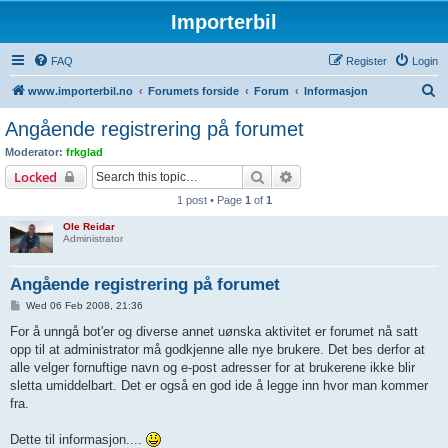
Importerbil
FAQ
Register
Login
S
www.importerbil.no
Forumets forside
Forum
Informasjon
e
Angående registrering på forumet
a
Moderator:
frkglad
r
Search
Advanced search
Locked
c
1 post • Page
1
of
1
h
Ole Reidar
Administrator
Angående registrering på forumet
P
Wed 06 Feb 2008, 21:36
o
s
For å unngå bot'er og diverse annet uønska aktivitet er forumet nå satt
t
opp til at administrator må godkjenne alle nye brukere. Det bes derfor at
alle velger fornuftige navn og e-post adresser for at brukerene ikke blir
sletta umiddelbart. Det er også en god ide å legge inn hvor man kommer
fra.
Dette til informasjon....