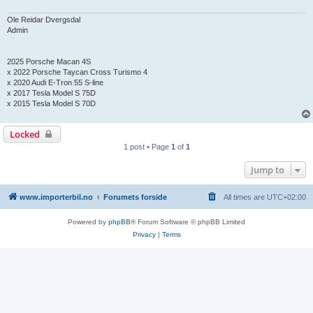
Ole Reidar Dvergsdal
Admin
2025 Porsche Macan 4S
x 2022 Porsche Taycan Cross Turismo 4
x 2020 Audi E-Tron 55 S-line
x 2017 Tesla Model S 75D
x 2015 Tesla Model S 70D
Locked
1 post • Page
1
of
1
Jump to
www.importerbil.no
Forumets forside
All times are
UTC+02:00
Powered by
phpBB
® Forum Software © phpBB Limited
Privacy
|
Terms