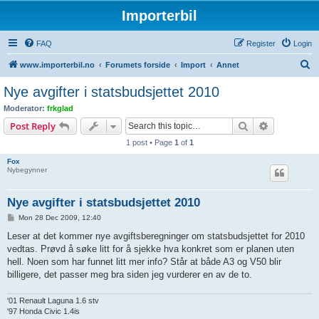
Importerbil
FAQ
Register
Login
S
www.importerbil.no
Forumets forside
Import
Annet
e
Nye avgifter i statsbudsjettet 2010
a
Moderator:
frkglad
r
Search
Advanced s
Post Reply
c
1 post • Page
1
of
1
h
Fox
Nybegynner
Nye avgifter i statsbudsjettet 2010
P
Mon 28 Dec 2009, 12:40
o
s
Leser at det kommer nye avgiftsberegninger om statsbudsjettet for 2010
t
vedtas. Prøvd å søke litt for å sjekke hva konkret som er planen uten
hell. Noen som har funnet litt mer info? Står at både A3 og V50 blir
billigere, det passer meg bra siden jeg vurderer en av de to.
'01 Renault Laguna 1.6 stv
'97 Honda Civic 1.4is