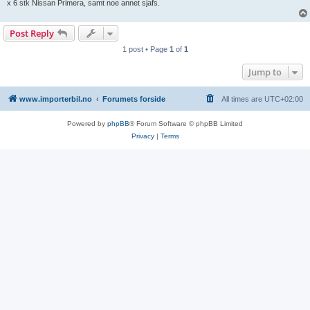
x 6 stk Nissan Primera, samt noe annet sjafs.
Post Reply
1 post • Page
1
of
1
Jump to
www.importerbil.no
Forumets forside
All times are
UTC+02:00
Powered by
phpBB
® Forum Software © phpBB Limited
Privacy
|
Terms