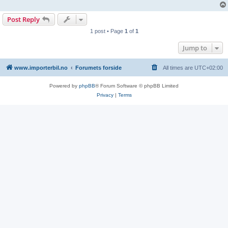
Post Reply
1 post • Page
1
of
1
Jump to
www.importerbil.no
Forumets forside
All times are
UTC+02:00
Powered by
phpBB
® Forum Software © phpBB Limited
Privacy
|
Terms