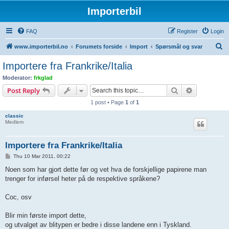
Importerbil
FAQ
Register
Login
S
www.importerbil.no
Forumets forside
Import
Spørsmål og svar
e
Importere fra Frankrike/Italia
a
Moderator:
frkglad
r
Search
Advanced s
Post Reply
c
1 post • Page
1
of
1
h
classic
Medlem
Importere fra Frankrike/Italia
P
Thu 10 Mar 2011, 00:22
o
s
Noen som har gjort dette før og vet hva de forskjellige papirene man
t
trenger for inførsel heter på de respektive språkene?
Coc, osv
Blir min første import dette,
og utvalget av blitypen er bedre i disse landene enn i Tyskland.