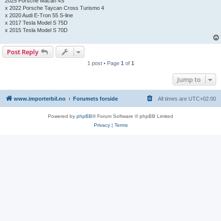
2025 Porsche Macan 4S
x 2022 Porsche Taycan Cross Turismo 4
x 2020 Audi E-Tron 55 S-line
x 2017 Tesla Model S 75D
x 2015 Tesla Model S 70D
Post Reply
1 post • Page
1
of
1
Jump to
www.importerbil.no
Forumets forside
All times are
UTC+02:00
Powered by
phpBB
® Forum Software © phpBB Limited
Privacy
|
Terms