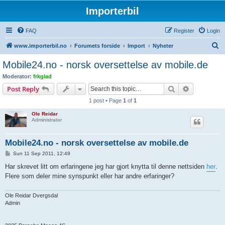
Importerbil
FAQ
Register
Login
S
www.importerbil.no
Forumets forside
Import
Nyheter
e
Mobile24.no - norsk oversettelse av mobile.de
a
Moderator:
frkglad
r
Search
Advanced s
Post Reply
c
1 post • Page
1
of
1
h
Ole Reidar
Administrator
Mobile24.no - norsk oversettelse av mobile.de
P
Sun 11 Sep 2011, 12:49
o
s
Har skrevet litt om erfaringene jeg har gjort knytta til denne nettsiden
her
.
t
Flere som deler mine synspunkt eller har andre erfaringer?
Ole Reidar Dvergsdal
Admin