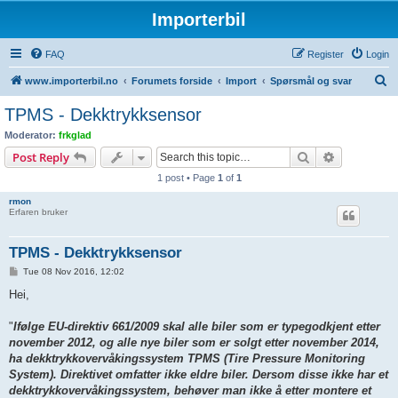
Importerbil
FAQ
Register
Login
S
www.importerbil.no
Forumets forside
Import
Spørsmål og svar
e
TPMS - Dekktrykksensor
a
Moderator:
frkglad
r
Search
Advanced s
Post Reply
c
1 post • Page
1
of
1
h
rmon
Erfaren bruker
TPMS - Dekktrykksensor
P
Tue 08 Nov 2016, 12:02
o
s
Hei,
t
"
Ifølge EU-direktiv 661/2009 skal alle biler som er typegodkjent etter
november 2012, og alle nye biler som er solgt etter november 2014,
ha dekktrykkovervåkingssystem TPMS (Tire Pressure Monitoring
System). Direktivet omfatter ikke eldre biler. Dersom disse ikke har et
dekktrykkovervåkingssystem, behøver man ikke å etter montere et