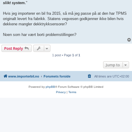
slikt system.
"
Hvis jeg importerer en bil fra 2015, så må jeg passe på at den har TPMS
originalt levert fra fabrikk. Statens vegvesen godkjenner ikke bilen hvis
dekkene mangler dekktrykksensorer?
Noen som har vært borti problemstillingen?
Post Reply
1 post • Page
1
of
1
Jump to
www.importerbil.no
Forumets forside
All times are
UTC+02:00
Powered by
phpBB
® Forum Software © phpBB Limited
Privacy
|
Terms